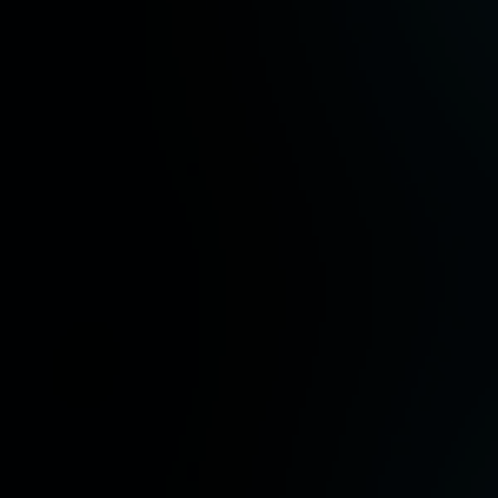
大祝み
や
び
梅田彩佳