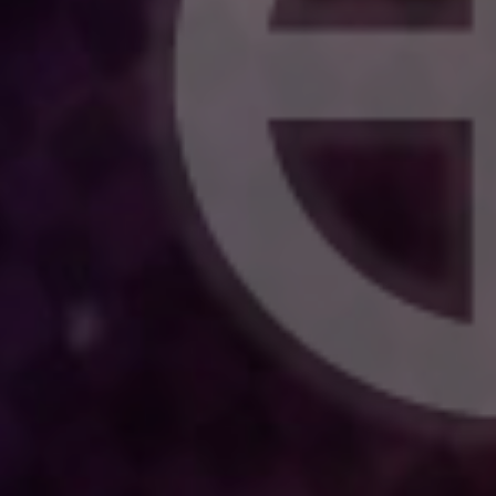
可児才蔵
赤石ノブ