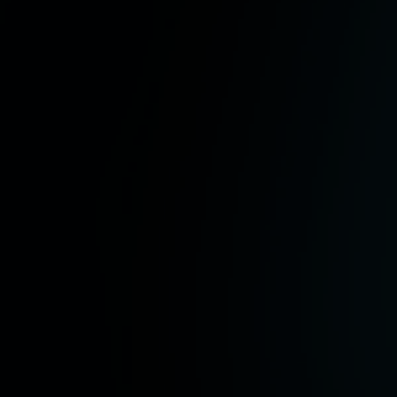
星聖児
五関晃一