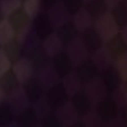
影花
北野瑠華