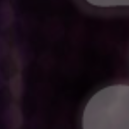
宇喜多秀家
影山達也