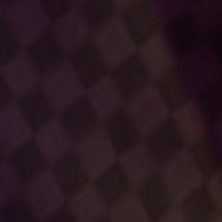
本前常務
桂憲一