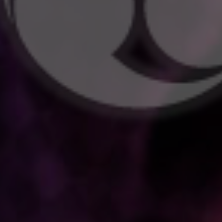
島左近
大内厚雄