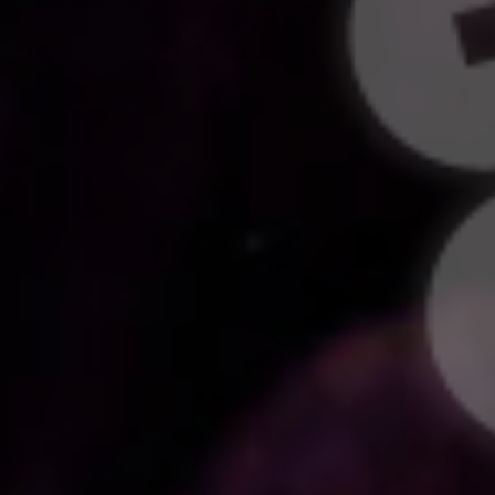
島津豊久
和泉宗兵