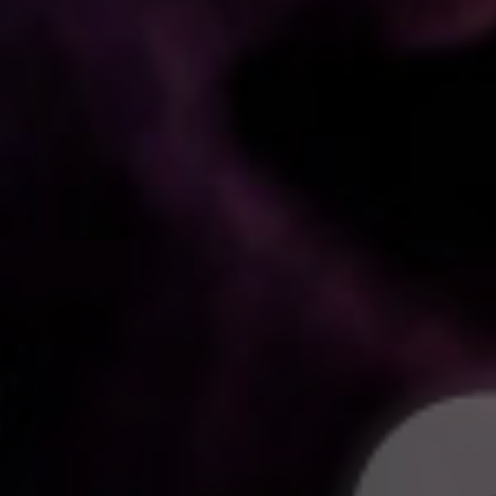
毛利輝元
笠原紳司