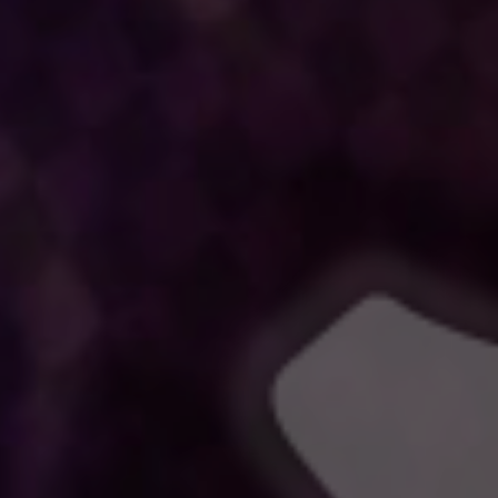
司馬山浩一
竹石悟朗